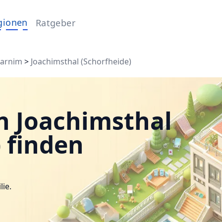
gionen
Ratgeber
arnim
>
Joachimsthal (Schorfheide)
n Joachimsthal
 finden
lie.