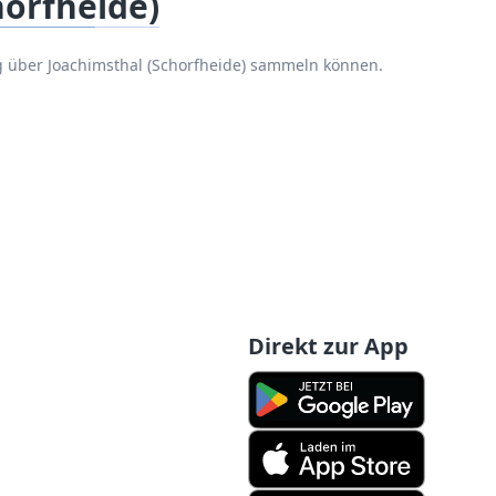
horfheide)
g über Joachimsthal (Schorfheide) sammeln können.
Direkt zur App