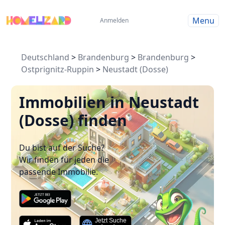
Menu
Anmelden
Deutschland
>
Brandenburg
>
Brandenburg
>
Ostprignitz-Ruppin
>
Neustadt (Dosse)
Immobilien in Neustadt
(Dosse) finden
Du bist auf der Suche?
Wir finden für jeden die
passende Immobilie.