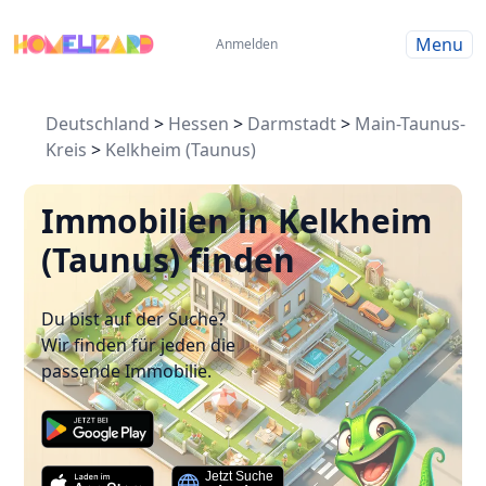
Menu
Anmelden
Deutschland
>
Hessen
>
Darmstadt
>
Main-Taunus-
Kreis
>
Kelkheim (Taunus)
Immobilien in Kelkheim
(Taunus) finden
Du bist auf der Suche?
Wir finden für jeden die
passende Immobilie.