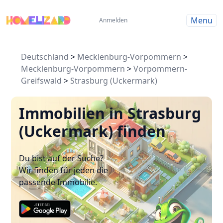
Menu
Anmelden
Deutschland
>
Mecklenburg-Vorpommern
>
Mecklenburg-Vorpommern
>
Vorpommern-
Greifswald
>
Strasburg (Uckermark)
Immobilien in Strasburg
(Uckermark) finden
Du bist auf der Suche?
Wir finden für jeden die
passende Immobilie.