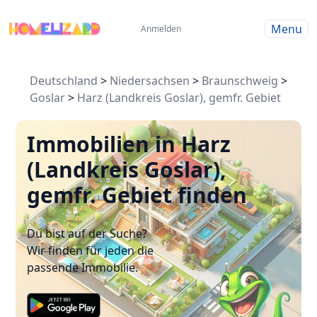
Menu
Anmelden
Deutschland
>
Niedersachsen
>
Braunschweig
>
Goslar
>
Harz (Landkreis Goslar), gemfr. Gebiet
Immobilien in Harz
(Landkreis Goslar),
gemfr. Gebiet finden
Du bist auf der Suche?
Wir finden für jeden die
passende Immobilie.