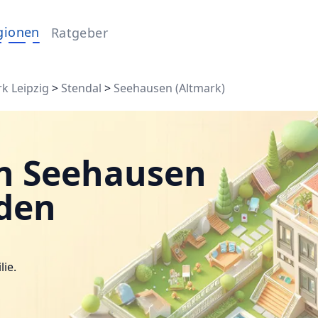
gionen
Ratgeber
rk Leipzig
>
Stendal
>
Seehausen (Altmark)
in Seehausen
nden
lie.