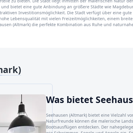
rteile zu bieten. Die Stadt liegt inmitten der malerischen Natur
den und bietet eine gute Anbindung an größere Städte wie Magdebu
aktiven Investitionsmöglichkeit. Die Stadt verfügt über eine gute
hohe Lebensqualität mit vielen Freizeitmöglichkeiten, einem brei
ehausen (Altmark) die perfekte Kombination aus Ruhe und naturna
mark)
Was bietet Seehaus
Seehausen (Altmark) bietet eine Vielzahl vo
Naturfreunde können die malerische Land
Bootsausflügen entdecken. Der nahegelege
wie Schwimmen, Segeln und Angeln ein. Spo