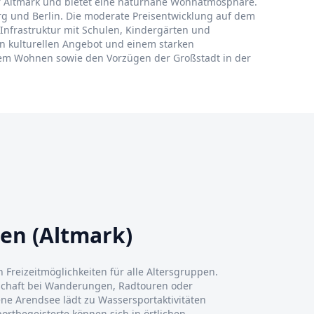
 der Altmark und bietet eine naturnahe Wohnatmosphäre.
rg und Berlin. Die moderate Preisentwicklung auf dem
 Infrastruktur mit Schulen, Kindergärten und
ten kulturellen Angebot und einem starken
hem Wohnen sowie den Vorzügen der Großstadt in der
en (Altmark)
n Freizeitmöglichkeiten für alle Altersgruppen.
schaft bei Wanderungen, Radtouren oder
ne Arendsee lädt zu Wassersportaktivitäten
rtbegeisterte können sich in örtlichen