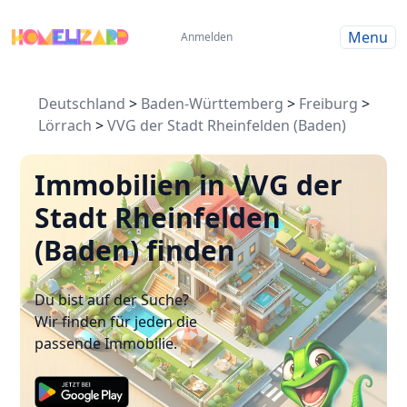
Menu
Anmelden
Deutschland
>
Baden-Württemberg
>
Freiburg
>
Lörrach
>
VVG der Stadt Rheinfelden (Baden)
Immobilien in VVG der
Stadt Rheinfelden
(Baden) finden
Du bist auf der Suche?
Wir finden für jeden die
passende Immobilie.