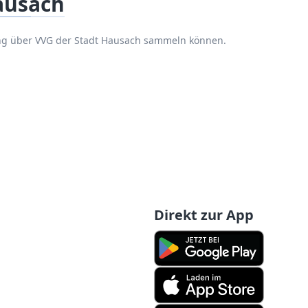
ausach
ung über VVG der Stadt Hausach sammeln können.
Direkt zur App