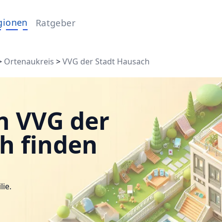
gionen
Ratgeber
>
Ortenaukreis
>
VVG der Stadt Hausach
n VVG der
h finden
lie.