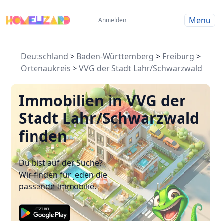
Menu
Anmelden
Deutschland
>
Baden-Württemberg
>
Freiburg
>
Ortenaukreis
>
VVG der Stadt Lahr/Schwarzwald
Immobilien in VVG der
Stadt Lahr/Schwarzwald
finden
Du bist auf der Suche?
Wir finden für jeden die
passende Immobilie.