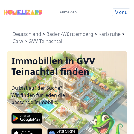
Menu
Anmelden
Deutschland
>
Baden-Württemberg
>
Karlsruhe
>
Calw
>
GVV Teinachtal
Immobilien in GVV
Teinachtal finden
Du bist auf der Suche?
Wir finden für jeden die
passende Immobilie.