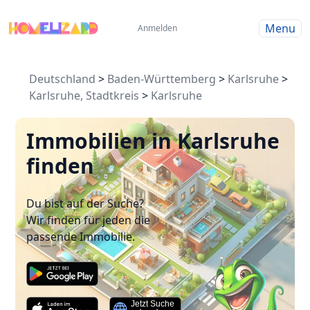
Menu
Anmelden
Deutschland
>
Baden-Württemberg
>
Karlsruhe
>
Karlsruhe, Stadtkreis
>
Karlsruhe
Immobilien in Karlsruhe
finden
Du bist auf der Suche?
Wir finden für jeden die
passende Immobilie.