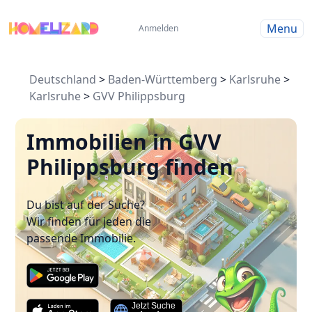
Menu
Anmelden
Deutschland
>
Baden-Württemberg
>
Karlsruhe
>
Karlsruhe
>
GVV Philippsburg
Immobilien in GVV
Philippsburg finden
Du bist auf der Suche?
Wir finden für jeden die
passende Immobilie.