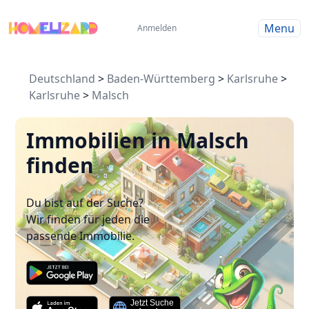
Menu
Anmelden
Deutschland
>
Baden-Württemberg
>
Karlsruhe
>
Karlsruhe
>
Malsch
Immobilien in Malsch
finden
Du bist auf der Suche?
Wir finden für jeden die
passende Immobilie.