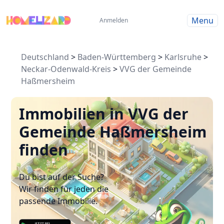
Menu
Anmelden
Deutschland
>
Baden-Württemberg
>
Karlsruhe
>
Neckar-Odenwald-Kreis
>
VVG der Gemeinde
Haßmersheim
Immobilien in VVG der
Gemeinde Haßmersheim
finden
Du bist auf der Suche?
Wir finden für jeden die
passende Immobilie.