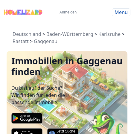
Menu
Anmelden
Deutschland
>
Baden-Württemberg
>
Karlsruhe
>
Rastatt
>
Gaggenau
Immobilien in Gaggenau
finden
Du bist auf der Suche?
Wir finden für jeden die
passende Immobilie.