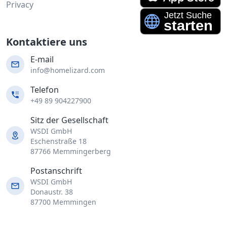
Privacy
Kontaktiere uns
E-mail
info@homelizard.com
Telefon
+49 89 904227900
Sitz der Gesellschaft
WSDI GmbH
Eschenstraße 18
87766 Memmingerberg
Postanschrift
WSDI GmbH
Donaustr. 38
87700 Memmingen