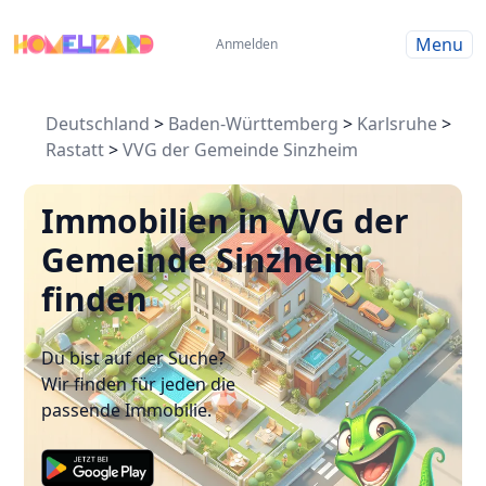
Menu
Anmelden
Deutschland
>
Baden-Württemberg
>
Karlsruhe
>
Rastatt
>
VVG der Gemeinde Sinzheim
Immobilien in VVG der
Gemeinde Sinzheim
finden
Du bist auf der Suche?
Wir finden für jeden die
passende Immobilie.