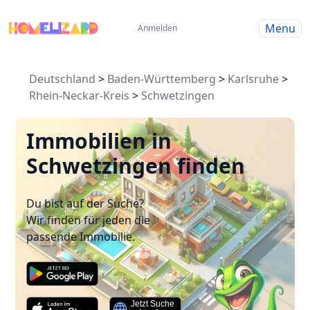
Menu
Anmelden
Deutschland
>
Baden-Württemberg
>
Karlsruhe
>
Rhein-Neckar-Kreis
>
Schwetzingen
Immobilien in
Schwetzingen finden
Du bist auf der Suche?
Wir finden für jeden die
passende Immobilie.