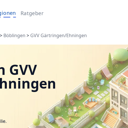
gionen
Ratgeber
>
Böblingen
>
GVV Gärtringen/Ehningen
n GVV
Ehningen
lie.