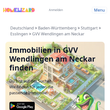
Menu
Anmelden
Deutschland
>
Baden-Württemberg
>
Stuttgart
>
Esslingen
>
GVV Wendlingen am Neckar
Immobilien in GVV
Wendlingen am Neckar
finden
Du bist auf der Suche?
Wir finden für jeden die
passende Immobilie.