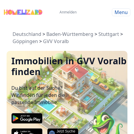
Menu
Anmelden
Deutschland
>
Baden-Württemberg
>
Stuttgart
>
Göppingen
>
GVV Voralb
Immobilien in GVV Voralb
finden
Du bist auf der Suche?
Wir finden für jeden die
passende Immobilie.