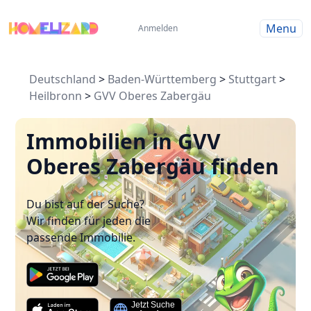
Menu
Anmelden
Deutschland
>
Baden-Württemberg
>
Stuttgart
>
Heilbronn
>
GVV Oberes Zabergäu
Immobilien in GVV
Oberes Zabergäu finden
Du bist auf der Suche?
Wir finden für jeden die
passende Immobilie.