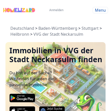
Menu
Anmelden
Deutschland
>
Baden-Württemberg
>
Stuttgart
>
Heilbronn
>
VVG der Stadt Neckarsulm
Immobilien in VVG der
Stadt Neckarsulm finden
Du bist auf der Suche?
Wir finden für jeden die
passende Immobilie.