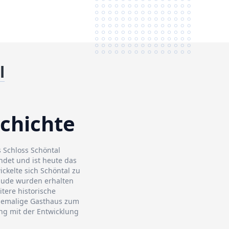
l
schichte
s Schloss Schöntal
ndet und ist heute das
ckelte sich Schöntal zu
äude wurden erhalten
tere historische
ehemalige Gasthaus zum
eng mit der Entwicklung