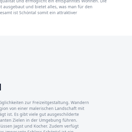
nsqualität und ermöglicht ein entspanntes Wohnen. Die
t ausgebaut und bietet alles, was man für den
samt ist Schöntal somit ein attraktiver
l
öglichkeiten zur Freizeitgestaltung. Wandern
egion von einer malerischen Landschaft mit
t ist. Es gibt viele gut ausgeschilderte
anten Zielen in der Umgebung führen.
lüssen Jagst und Kocher. Zudem verfügt
as imposante Schloss Schöntal ist ein