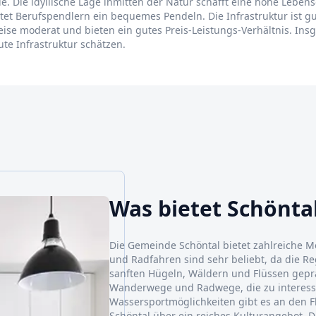
ile. Die idyllische Lage inmitten der Natur schafft eine hohe Lebe
et Berufspendlern ein bequemes Pendeln. Die Infrastruktur ist gu
se moderat und bieten ein gutes Preis-Leistungs-Verhältnis. Insge
ute Infrastruktur schätzen.
Was bietet Schönta
Die Gemeinde Schöntal bietet zahlreiche M
und Radfahren sind sehr beliebt, da die R
sanften Hügeln, Wäldern und Flüssen gepräg
Wanderwege und Radwege, die zu interess
Wassersportmöglichkeiten gibt es an den F
Schöntal über ein reiches Kulturangebot. D