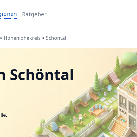
gionen
Ratgeber
>
Hohenlohekreis
>
Schöntal
n Schöntal
lie.