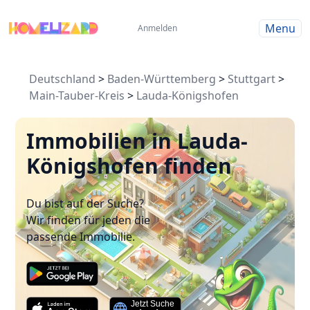
Menu
Anmelden
Deutschland
>
Baden-Württemberg
>
Stuttgart
>
Main-Tauber-Kreis
>
Lauda-Königshofen
Immobilien in Lauda-
Königshofen finden
Du bist auf der Suche?
Wir finden für jeden die
passende Immobilie.