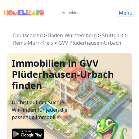
Menu
Anmelden
Deutschland
>
Baden-Württemberg
>
Stuttgart
>
Rems-Murr-Kreis
>
GVV Plüderhausen-Urbach
Immobilien in GVV
Plüderhausen-Urbach
finden
Du bist auf der Suche?
Wir finden für jeden die
passende Immobilie.