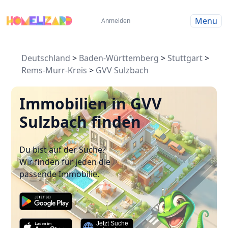
Menu
Anmelden
Deutschland
>
Baden-Württemberg
>
Stuttgart
>
Rems-Murr-Kreis
>
GVV Sulzbach
Immobilien in GVV
Sulzbach finden
Du bist auf der Suche?
Wir finden für jeden die
passende Immobilie.