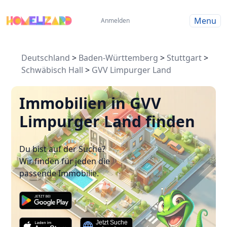
Menu
Anmelden
Deutschland
>
Baden-Württemberg
>
Stuttgart
>
Schwäbisch Hall
>
GVV Limpurger Land
Immobilien in GVV
Limpurger Land finden
Du bist auf der Suche?
Wir finden für jeden die
passende Immobilie.