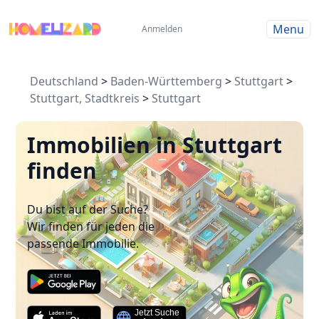
Menu
Anmelden
Deutschland
>
Baden-Württemberg
>
Stuttgart
>
Stuttgart, Stadtkreis
>
Stuttgart
Immobilien in Stuttgart
finden
Du bist auf der Suche?
Wir finden für jeden die
passende Immobilie.