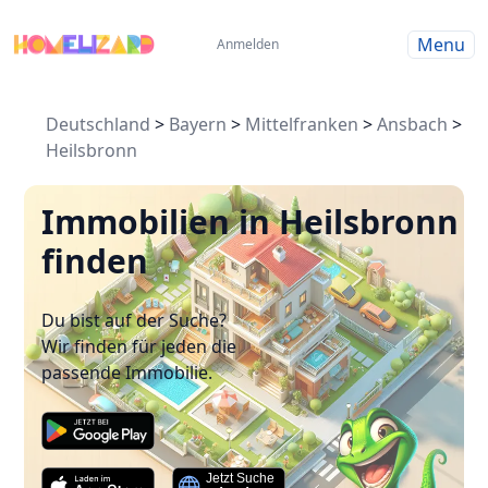
Menu
Anmelden
Deutschland
>
Bayern
>
Mittelfranken
>
Ansbach
>
Heilsbronn
Immobilien in Heilsbronn
finden
Du bist auf der Suche?
Wir finden für jeden die
passende Immobilie.