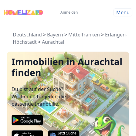
Menu
Anmelden
Deutschland
>
Bayern
>
Mittelfranken
>
Erlangen-
Höchstadt
>
Aurachtal
Immobilien in Aurachtal
finden
Du bist auf der Suche?
Wir finden für jeden die
passende Immobilie.