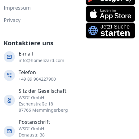
Impressum
Privacy
Kontaktiere uns
E-mail
info@homelizard.com
Telefon
+49 89 904227900
Sitz der Gesellschaft
WSDI GmbH
Eschenstraße 18
87766 Memmingerberg
Postanschrift
WSDI GmbH
Donaustr. 38