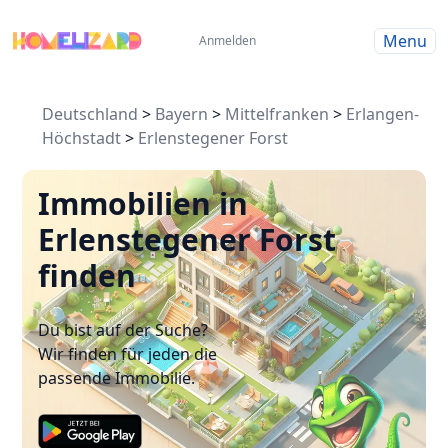
Menu
Anmelden
Deutschland
>
Bayern
>
Mittelfranken
>
Erlangen-
Höchstadt
>
Erlenstegener Forst
Immobilien in
Erlenstegener Forst
finden
Du bist auf der Suche?
Wir finden für jeden die
passende Immobilie.