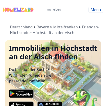
Menu
Anmelden
Deutschland
>
Bayern
>
Mittelfranken
>
Erlangen-
Höchstadt
>
Höchstadt an der Aisch
Immobilien in Höchstadt
an der Aisch finden
Du bist auf der Suche?
Wir finden für jeden die
passende Immobilie.