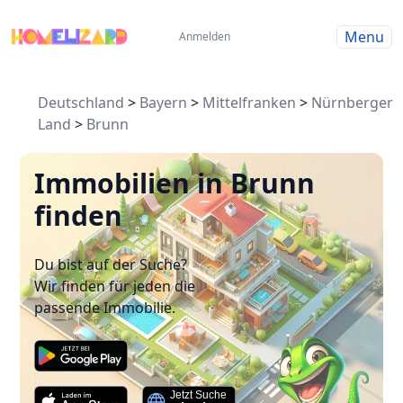
Menu
Anmelden
Deutschland
>
Bayern
>
Mittelfranken
>
Nürnberger
Land
>
Brunn
Immobilien in Brunn
finden
Du bist auf der Suche?
Wir finden für jeden die
passende Immobilie.