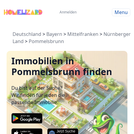
Menu
Anmelden
Deutschland
>
Bayern
>
Mittelfranken
>
Nürnberger
Land
>
Pommelsbrunn
Immobilien in
Pommelsbrunn finden
Du bist auf der Suche?
Wir finden für jeden die
passende Immobilie.