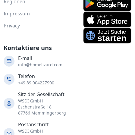
Regionen
Impressum
Privacy
Kontaktiere uns
E-mail
info@homelizard.com
Telefon
+49 89 904227900
Sitz der Gesellschaft
WSDI GmbH
Eschenstraße 18
87766 Memmingerberg
Postanschrift
WSDI GmbH