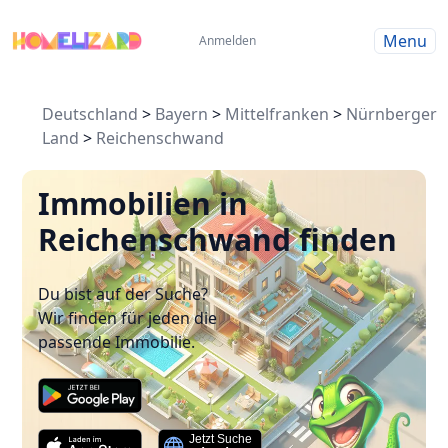
Menu
Anmelden
Deutschland
>
Bayern
>
Mittelfranken
>
Nürnberger
Land
>
Reichenschwand
Immobilien in
Reichenschwand finden
Du bist auf der Suche?
Wir finden für jeden die
passende Immobilie.