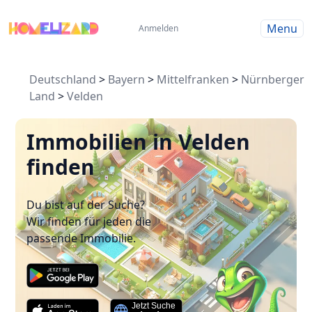
Menu
Anmelden
Deutschland
>
Bayern
>
Mittelfranken
>
Nürnberger
Land
>
Velden
Immobilien in Velden
finden
Du bist auf der Suche?
Wir finden für jeden die
passende Immobilie.