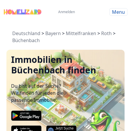
Menu
Anmelden
Deutschland
>
Bayern
>
Mittelfranken
>
Roth
>
Büchenbach
Immobilien in
Büchenbach finden
Du bist auf der Suche?
Wir finden für jeden die
passende Immobilie.