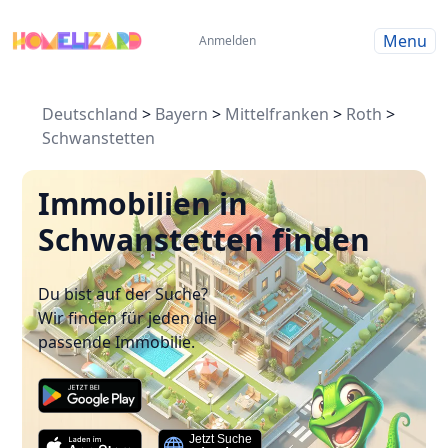
Menu
Anmelden
Deutschland
>
Bayern
>
Mittelfranken
>
Roth
>
Schwanstetten
Immobilien in
Schwanstetten finden
Du bist auf der Suche?
Wir finden für jeden die
passende Immobilie.