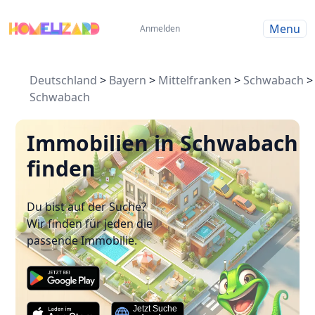
Menu
Anmelden
Deutschland
>
Bayern
>
Mittelfranken
>
Schwabach
>
Schwabach
Immobilien in Schwabach
finden
Du bist auf der Suche?
Wir finden für jeden die
passende Immobilie.