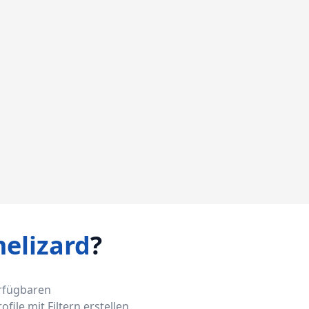
elizard
?
erfügbaren
ile mit Filtern erstellen,