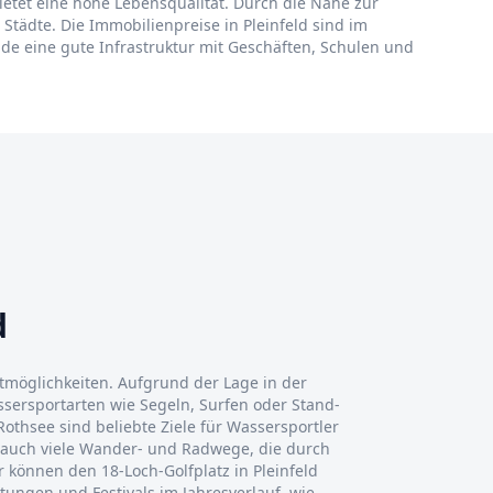
bietet eine hohe Lebensqualität. Durch die Nähe zur
tädte. Die Immobilienpreise in Pleinfeld sind im
nde eine gute Infrastruktur mit Geschäften, Schulen und
d
eitmöglichkeiten. Aufgrund der Lage in der
ssersportarten wie Segeln, Surfen oder Stand-
thsee sind beliebte Ziele für Wassersportler
 auch viele Wander- und Radwege, die durch
er können den 18-Loch-Golfplatz in Pleinfeld
tungen und Festivals im Jahresverlauf, wie