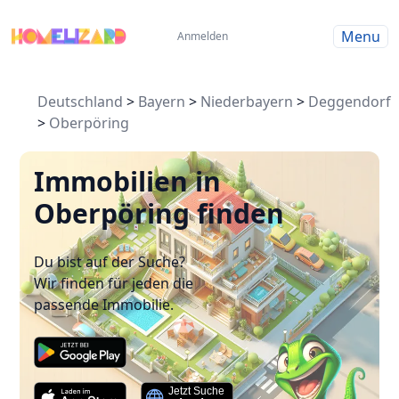
Menu
Anmelden
Deutschland
>
Bayern
>
Niederbayern
>
Deggendorf
>
Oberpöring
Immobilien in
Oberpöring finden
Du bist auf der Suche?
Wir finden für jeden die
passende Immobilie.