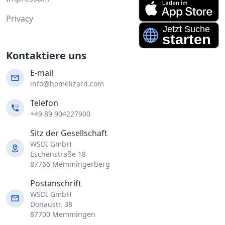
Privacy
Kontaktiere uns
E-mail
info@homelizard.com
Telefon
+49 89 904227900
Sitz der Gesellschaft
WSDI GmbH
Eschenstraße 18
87766 Memmingerberg
Postanschrift
WSDI GmbH
Donaustr. 38
87700 Memmingen