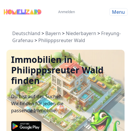
Menu
Anmelden
Deutschland
>
Bayern
>
Niederbayern
>
Freyung-
Grafenau
>
Philipppsreuter Wald
Immobilien in
Philipppsreuter Wald
finden
Du bist auf der Suche?
Wir finden für jeden die
passende Immobilie.