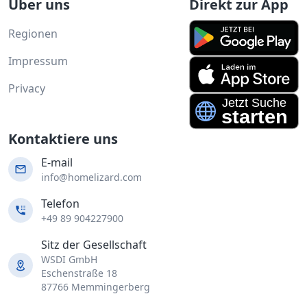
Über uns
Direkt zur App
Regionen
Impressum
Privacy
Kontaktiere uns
E-mail
info@homelizard.com
Telefon
+49 89 904227900
Sitz der Gesellschaft
WSDI GmbH
Eschenstraße 18
87766 Memmingerberg