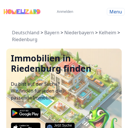
Menu
Anmelden
Deutschland
>
Bayern
>
Niederbayern
>
Kelheim
>
Riedenburg
Immobilien in
Riedenburg finden
Du bist auf der Suche?
Wir finden für jeden die
passende Immobilie.