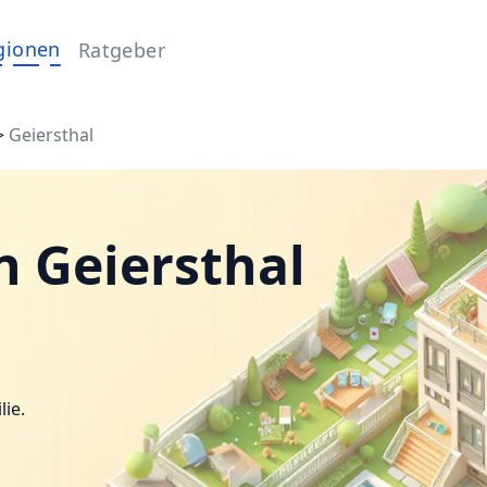
gionen
Ratgeber
>
Geiersthal
n Geiersthal
lie.