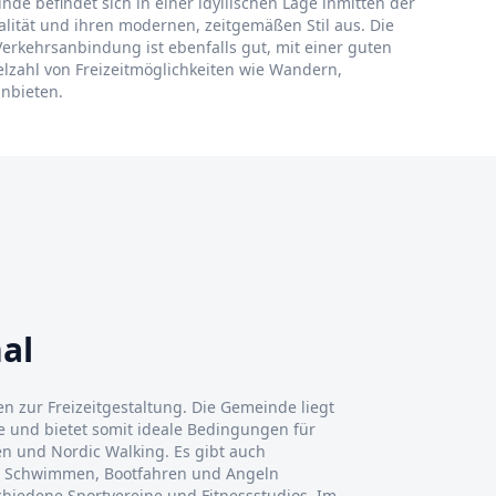
nde befindet sich in einer idyllischen Lage inmitten der
lität und ihren modernen, zeitgemäßen Stil aus. Die
erkehrsanbindung ist ebenfalls gut, mit einer guten
elzahl von Freizeitmöglichkeiten wie Wandern,
anbieten.
al
ten zur Freizeitgestaltung. Die Gemeinde liegt
 und bietet somit ideale Bedingungen für
n und Nordic Walking. Es gibt auch
m Schwimmen, Bootfahren und Angeln
schiedene Sportvereine und Fitnessstudios. Im