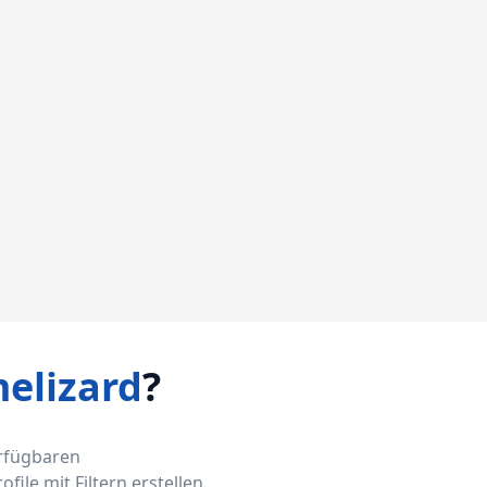
elizard
?
erfügbaren
ile mit Filtern erstellen,