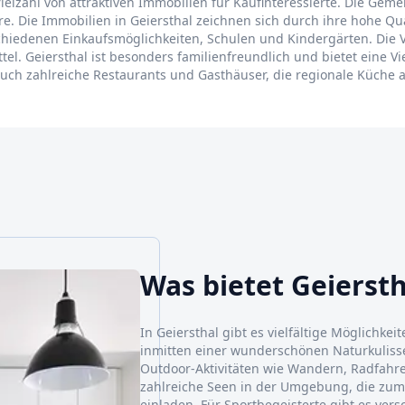
ielzahl von attraktiven Immobilien für Kaufinteressierte. Die Gemei
. Die Immobilien in Geiersthal zeichnen sich durch ihre hohe Qua
chiedenen Einkaufsmöglichkeiten, Schulen und Kindergärten. Die V
l. Geiersthal ist besonders familienfreundlich und bietet eine Vi
ch zahlreiche Restaurants und Gasthäuser, die regionale Küche 
Was bietet Geiersth
In Geiersthal gibt es vielfältige Möglichkei
inmitten einer wunderschönen Naturkulisse
Outdoor-Aktivitäten wie Wandern, Radfahre
zahlreiche Seen in der Umgebung, die zu
einladen. Für Sportbegeisterte gibt es ver