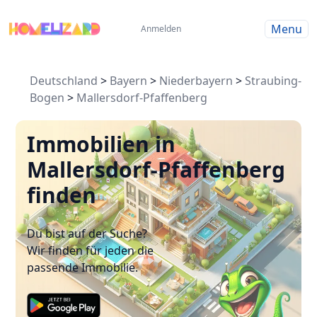
Menu
Anmelden
Deutschland
>
Bayern
>
Niederbayern
>
Straubing-
Bogen
>
Mallersdorf-Pfaffenberg
Immobilien in
Mallersdorf-Pfaffenberg
finden
Du bist auf der Suche?
Wir finden für jeden die
passende Immobilie.