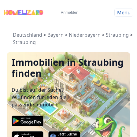
Menu
Anmelden
Deutschland
>
Bayern
>
Niederbayern
>
Straubing
>
Straubing
Immobilien in Straubing
finden
Du bist auf der Suche?
Wir finden für jeden die
passende Immobilie.