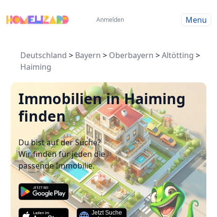
Menu
Anmelden
Deutschland
>
Bayern
>
Oberbayern
>
Altötting
>
Haiming
Immobilien in Haiming
finden
Du bist auf der Suche?
Wir finden für jeden die
passende Immobilie.