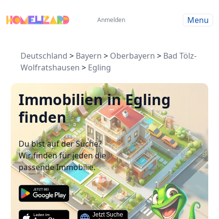
Menu
Anmelden
Deutschland
>
Bayern
>
Oberbayern
>
Bad Tölz-
Wolfratshausen
>
Egling
Immobilien in Egling
finden
Du bist auf der Suche?
Wir finden für jeden die
passende Immobilie.