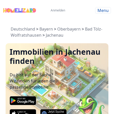
Menu
Anmelden
Deutschland
>
Bayern
>
Oberbayern
>
Bad Tölz-
Wolfratshausen
>
Jachenau
Immobilien in Jachenau
finden
Du bist auf der Suche?
Wir finden für jeden die
passende Immobilie.