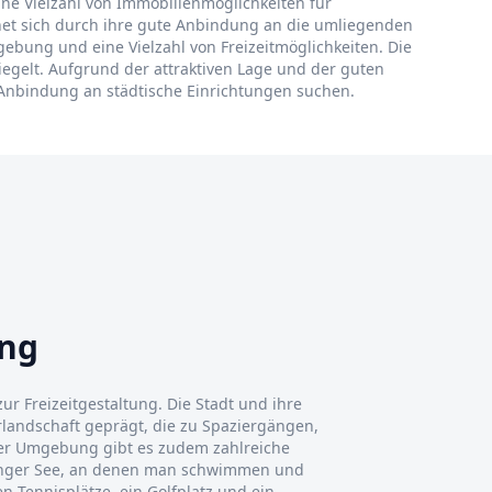
 eine Vielzahl von Immobilienmöglichkeiten für
chnet sich durch ihre gute Anbindung an die umliegenden
ebung und eine Vielzahl von Freizeitmöglichkeiten. Die
piegelt. Aufgrund der attraktiven Lage und der guten
e Anbindung an städtische Einrichtungen suchen.
ing
 zur Freizeitgestaltung. Die Stadt und ihre
landschaft geprägt, die zu Spaziergängen,
er Umgebung gibt es zudem zahlreiche
inger See, an denen man schwimmen und
n Tennisplätze, ein Golfplatz und ein