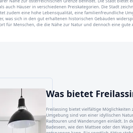
elbarer Nähe zur österreichischen Grenze befindet. Die Stadt bietet
 als auch Häuser in verschiedenen Preiskategorien. Die Stadt zei
et zudem eine hohe Lebensqualität, eine familienfreundliche Umg
alter, was sich in den gut erhaltenen historischen Gebäuden widers
andort für Menschen, die die Nähe zur Natur und dennoch eine gut
Was bietet Freilass
Freilassing bietet vielfältige Möglichkeiten
Umgebung sind von einer idyllischen Natur
Radtouren und Wanderungen einlädt. In d
Badeseen, wie den Mattsee oder den Wag
entspannen kann. Für sportlich Aktive stehe