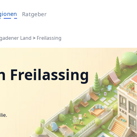
gionen
Ratgeber
sgadener Land
>
Freilassing
 Freilassing
lie.